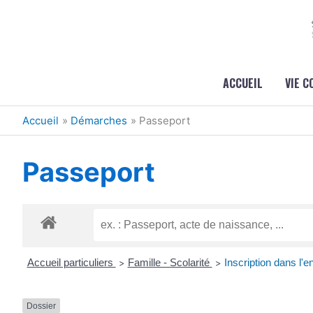
Aller au contenu
Aller au pied de page
ACCUEIL
VIE 
Accueil
Démarches
Passeport
Passeport
Accueil particuliers
Famille - Scolarité
Inscription dans l'
>
>
Dossier