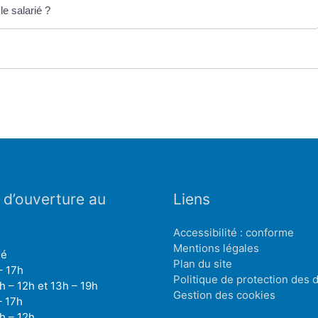
e salarié ?
 d’ouverture au
Liens
Accessibilité : conforme
Mentions légales
mé
Plan du site
– 17h
Politique de protection des
h – 12h et 13h – 19h
Gestion des cookies
– 17h
h – 12h