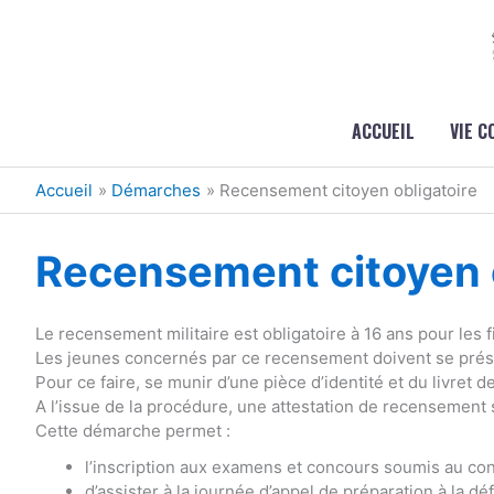
Aller au contenu
Aller au pied de page
ACCUEIL
VIE 
Accueil
Démarches
Recensement citoyen obligatoire
Recensement citoyen o
Le recensement militaire est obligatoire à 16 ans pour les fi
Les jeunes concernés par ce recensement doivent se présen
Pour ce faire, se munir d’une pièce d’identité et du livret de
A l’issue de la procédure, une attestation de recensement 
Cette démarche permet :
l’inscription aux examens et concours soumis au cont
d’assister à la journée d’appel de préparation à la dé