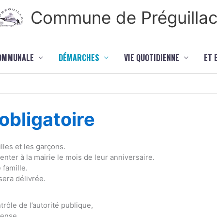
Commune de Préguilla
COMMUNALE
DÉMARCHES
VIE QUOTIDIENNE
ET 
bligatoire
lles et les garçons.
ter à la mairie le mois de leur anniversaire.
 famille.
sera délivrée.
rôle de l’autorité publique,
fense,