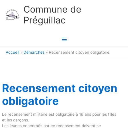
Aller au contenu
Aller au pied de page
Commune de
Préguillac
Menu
principal
Accueil
Démarches
Recensement citoyen obligatoire
Recensement citoyen
obligatoire
Le recensement militaire est obligatoire à 16 ans pour les filles
et les garçons.
Les jeunes concernés par ce recensement doivent se