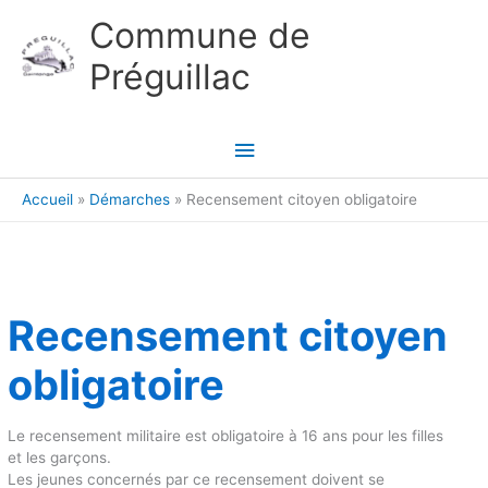
Aller au contenu
Aller au pied de page
Commune de
Préguillac
Menu
principal
Accueil
Démarches
Recensement citoyen obligatoire
Recensement citoyen
obligatoire
Le recensement militaire est obligatoire à 16 ans pour les filles
et les garçons.
Les jeunes concernés par ce recensement doivent se