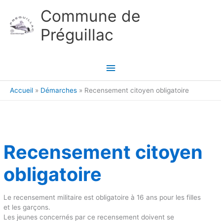
Aller au contenu
Aller au pied de page
Commune de
Préguillac
Menu
principal
Accueil
Démarches
Recensement citoyen obligatoire
Recensement citoyen
obligatoire
Le recensement militaire est obligatoire à 16 ans pour les filles
et les garçons.
Les jeunes concernés par ce recensement doivent se