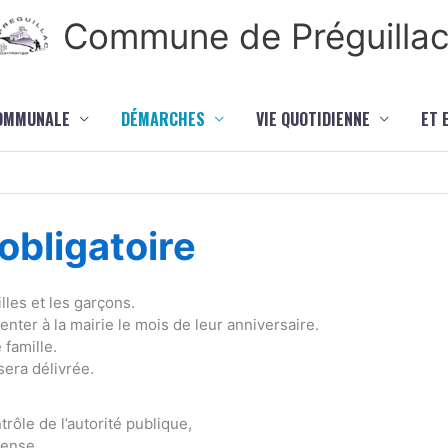
Commune de Préguilla
COMMUNALE
DÉMARCHES
VIE QUOTIDIENNE
ET 
bligatoire
lles et les garçons.
ter à la mairie le mois de leur anniversaire.
 famille.
sera délivrée.
rôle de l’autorité publique,
fense,