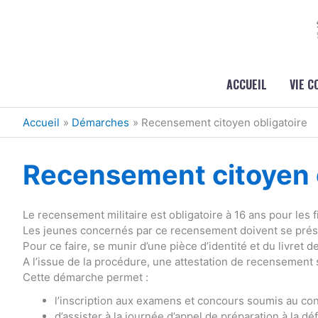
Aller au contenu
Aller au pied de page
ACCUEIL
VIE 
Accueil
Démarches
Recensement citoyen obligatoire
Recensement citoyen o
Le recensement militaire est obligatoire à 16 ans pour les fi
Les jeunes concernés par ce recensement doivent se présen
Pour ce faire, se munir d’une pièce d’identité et du livret de
A l’issue de la procédure, une attestation de recensement 
Cette démarche permet :
l’inscription aux examens et concours soumis au cont
d’assister à la journée d’appel de préparation à la dé