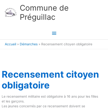
Aller au contenu
Aller au pied de page
Commune de
Préguillac
Menu
principal
Accueil
Démarches
Recensement citoyen obligatoire
Recensement citoyen
obligatoire
Le recensement militaire est obligatoire à 16 ans pour les filles
et les garçons.
Les jeunes concernés par ce recensement doivent se