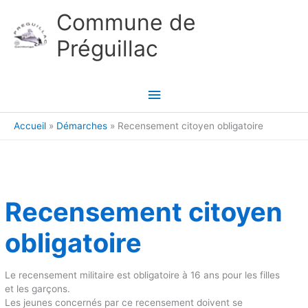
Aller au contenu
Aller au pied de page
Commune de
Préguillac
Menu
principal
Accueil
Démarches
Recensement citoyen obligatoire
Recensement citoyen
obligatoire
Le recensement militaire est obligatoire à 16 ans pour les filles
et les garçons.
Les jeunes concernés par ce recensement doivent se