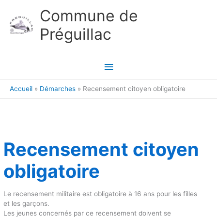
Aller au contenu
Aller au pied de page
Commune de
Préguillac
Menu
principal
Accueil
Démarches
Recensement citoyen obligatoire
Recensement citoyen
obligatoire
Le recensement militaire est obligatoire à 16 ans pour les filles
et les garçons.
Les jeunes concernés par ce recensement doivent se