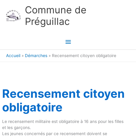
Aller au contenu
Aller au pied de page
Commune de
Préguillac
Menu
principal
Accueil
Démarches
Recensement citoyen obligatoire
Recensement citoyen
obligatoire
Le recensement militaire est obligatoire à 16 ans pour les filles
et les garçons.
Les jeunes concernés par ce recensement doivent se