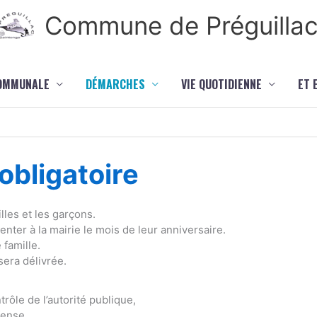
Commune de Préguilla
COMMUNALE
DÉMARCHES
VIE QUOTIDIENNE
ET 
bligatoire
lles et les garçons.
ter à la mairie le mois de leur anniversaire.
 famille.
sera délivrée.
rôle de l’autorité publique,
fense,