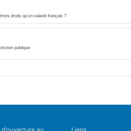
êmes droits qu'un salarié français ?
onction publique
 d’ouverture au
Liens