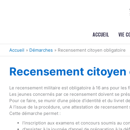
Aller au contenu
Aller au pied de page
ACCUEIL
VIE 
Accueil
Démarches
Recensement citoyen obligatoire
Recensement citoyen o
Le recensement militaire est obligatoire à 16 ans pour les fi
Les jeunes concernés par ce recensement doivent se présen
Pour ce faire, se munir d’une pièce d’identité et du livret de
A l’issue de la procédure, une attestation de recensement 
Cette démarche permet :
l’inscription aux examens et concours soumis au cont
d’assister à la journée d’appel de préparation à la dé