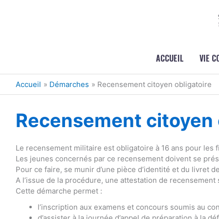
Aller au contenu
Aller au pied de page
ACCUEIL
VIE 
Accueil
Démarches
Recensement citoyen obligatoire
Recensement citoyen o
Le recensement militaire est obligatoire à 16 ans pour les fi
Les jeunes concernés par ce recensement doivent se présen
Pour ce faire, se munir d’une pièce d’identité et du livret de
A l’issue de la procédure, une attestation de recensement 
Cette démarche permet :
l’inscription aux examens et concours soumis au cont
d’assister à la journée d’appel de préparation à la dé