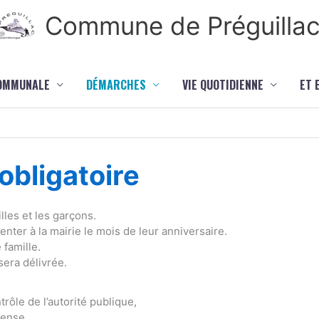
Commune de Préguilla
COMMUNALE
DÉMARCHES
VIE QUOTIDIENNE
ET 
bligatoire
lles et les garçons.
ter à la mairie le mois de leur anniversaire.
 famille.
sera délivrée.
rôle de l’autorité publique,
fense,