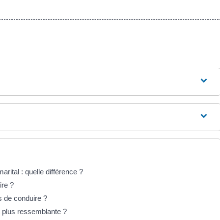
ital : quelle différence ?
ire ?
s de conduire ?
t plus ressemblante ?