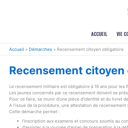
Aller au contenu
Aller au pied de page
ACCUEIL
VIE 
Accueil
Démarches
Recensement citoyen obligatoire
Recensement citoyen o
Le recensement militaire est obligatoire à 16 ans pour les fi
Les jeunes concernés par ce recensement doivent se présen
Pour ce faire, se munir d’une pièce d’identité et du livret de
A l’issue de la procédure, une attestation de recensement 
Cette démarche permet :
l’inscription aux examens et concours soumis au cont
d’assister à la journée d’appel de préparation à la dé