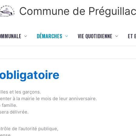
Commune de Préguilla
COMMUNALE
DÉMARCHES
VIE QUOTIDIENNE
ET 
bligatoire
lles et les garçons.
ter à la mairie le mois de leur anniversaire.
 famille.
sera délivrée.
rôle de l’autorité publique,
fense,