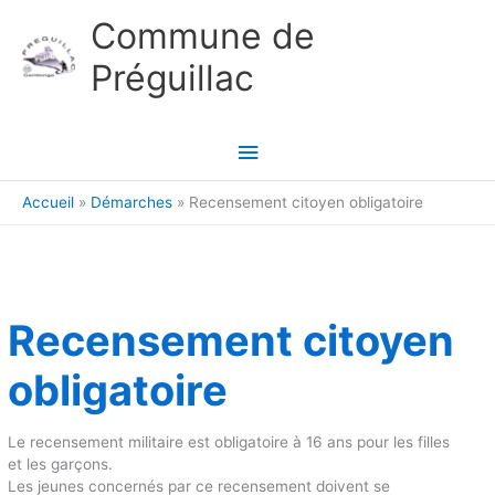
Aller au contenu
Aller au pied de page
Commune de
Préguillac
Menu
principal
Accueil
Démarches
Recensement citoyen obligatoire
Recensement citoyen
obligatoire
Le recensement militaire est obligatoire à 16 ans pour les filles
et les garçons.
Les jeunes concernés par ce recensement doivent se