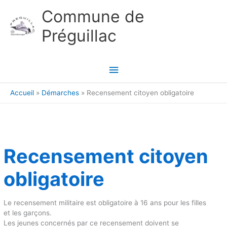
Aller au contenu
Aller au pied de page
Commune de
Préguillac
Menu
principal
Accueil
Démarches
Recensement citoyen obligatoire
Recensement citoyen
obligatoire
Le recensement militaire est obligatoire à 16 ans pour les filles
et les garçons.
Les jeunes concernés par ce recensement doivent se