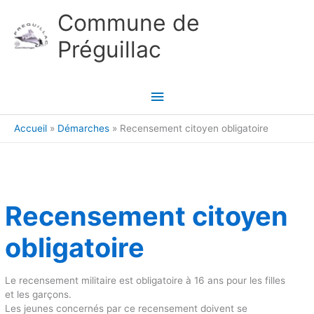
Aller au contenu
Aller au pied de page
Commune de
Préguillac
Menu
principal
Accueil
Démarches
Recensement citoyen obligatoire
Recensement citoyen
obligatoire
Le recensement militaire est obligatoire à 16 ans pour les filles
et les garçons.
Les jeunes concernés par ce recensement doivent se