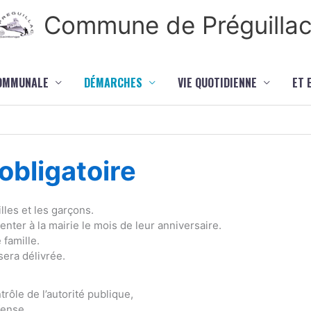
Commune de Préguilla
COMMUNALE
DÉMARCHES
VIE QUOTIDIENNE
ET 
bligatoire
lles et les garçons.
ter à la mairie le mois de leur anniversaire.
 famille.
sera délivrée.
rôle de l’autorité publique,
fense,