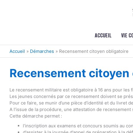
Aller au contenu
Aller au pied de page
ACCUEIL
VIE 
Accueil
Démarches
Recensement citoyen obligatoire
Recensement citoyen o
Le recensement militaire est obligatoire à 16 ans pour les fi
Les jeunes concernés par ce recensement doivent se présen
Pour ce faire, se munir d’une pièce d’identité et du livret de
A l’issue de la procédure, une attestation de recensement 
Cette démarche permet :
l’inscription aux examens et concours soumis au cont
d’assister à la journée d’appel de préparation à la dé