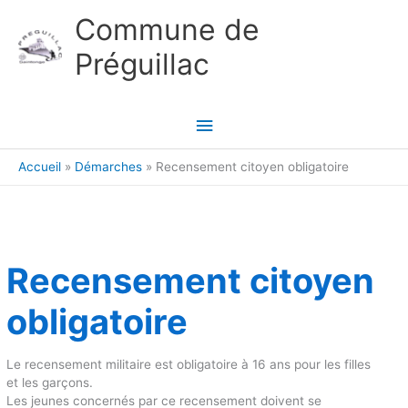
Aller au contenu
Aller au pied de page
Commune de
Préguillac
Menu
principal
Accueil
Démarches
Recensement citoyen obligatoire
Recensement citoyen
obligatoire
Le recensement militaire est obligatoire à 16 ans pour les filles
et les garçons.
Les jeunes concernés par ce recensement doivent se