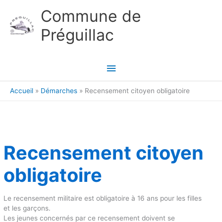
Aller au contenu
Aller au pied de page
Commune de
Préguillac
Menu
principal
Accueil
Démarches
Recensement citoyen obligatoire
Recensement citoyen
obligatoire
Le recensement militaire est obligatoire à 16 ans pour les filles
et les garçons.
Les jeunes concernés par ce recensement doivent se