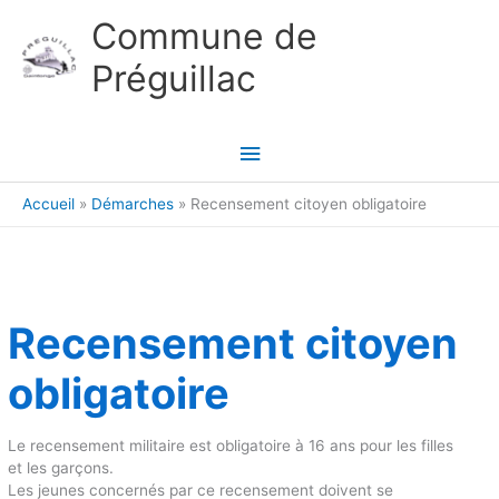
Aller au contenu
Aller au pied de page
Commune de
Préguillac
Menu
principal
Accueil
Démarches
Recensement citoyen obligatoire
Recensement citoyen
obligatoire
Le recensement militaire est obligatoire à 16 ans pour les filles
et les garçons.
Les jeunes concernés par ce recensement doivent se