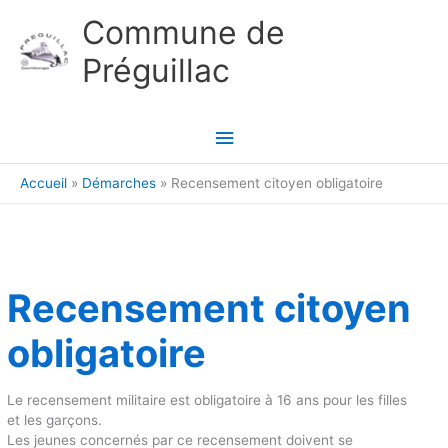
Aller au contenu
Aller au pied de page
Commune de
Préguillac
Menu
principal
Accueil
Démarches
Recensement citoyen obligatoire
Recensement citoyen
obligatoire
Le recensement militaire est obligatoire à 16 ans pour les filles
et les garçons.
Les jeunes concernés par ce recensement doivent se