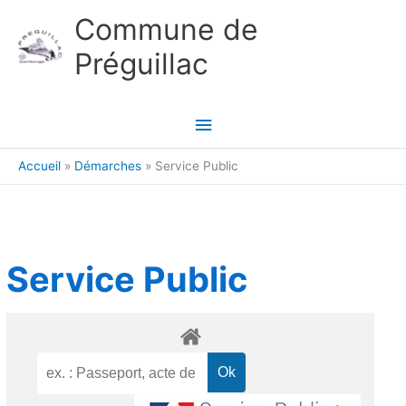
Aller au contenu
Aller au pied de page
Commune de
Préguillac
Menu
principal
Accueil
Démarches
Service Public
Service Public