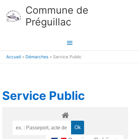
Aller au contenu
Aller au pied de page
Commune de
Préguillac
Menu
principal
Accueil
Démarches
Service Public
Service Public