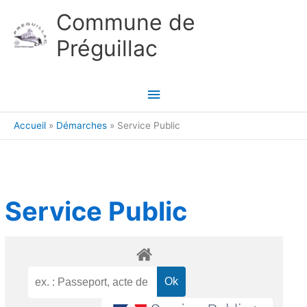
Aller au contenu
Aller au pied de page
Commune de
Préguillac
Menu
principal
Accueil
Démarches
Service Public
Service Public