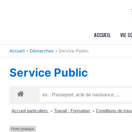
Aller au contenu
Aller au pied de page
ACCUEIL
VIE 
Accueil
Démarches
Service Public
Service Public
Accueil particuliers
Travail - Formation
Conditions de trava
>
>
Fiche pratique