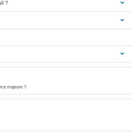
il ?
force majeure ?