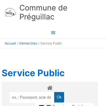
Aller au contenu
Aller au pied de page
Commune de
Préguillac
Menu
principal
Accueil
Démarches
Service Public
Service Public