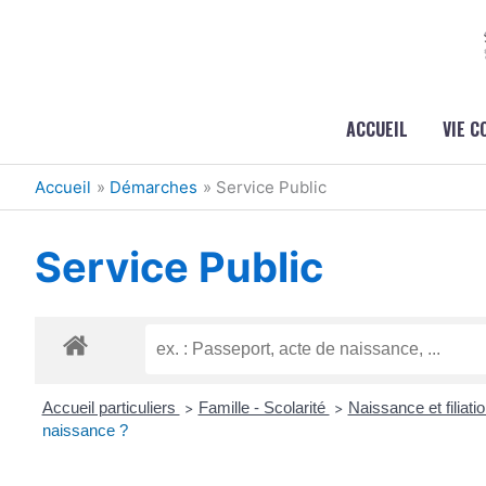
Aller au contenu
Aller au pied de page
ACCUEIL
VIE 
Accueil
Démarches
Service Public
Service Public
Accueil particuliers
Famille - Scolarité
Naissance et filiati
>
>
naissance ?