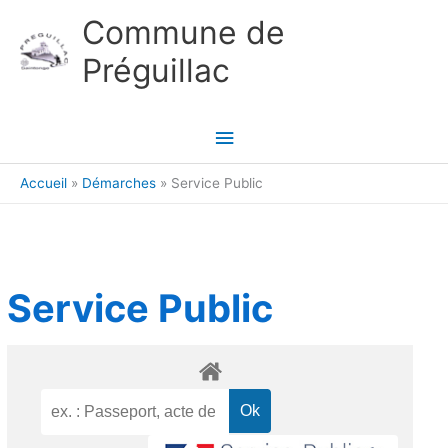
Aller au contenu
Aller au pied de page
Commune de
Préguillac
Menu
principal
Accueil
Démarches
Service Public
Service Public