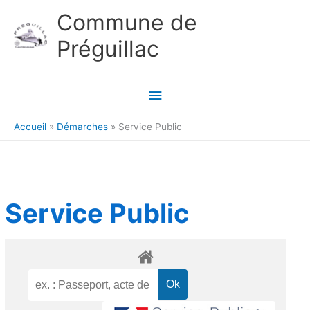
Aller au contenu
Aller au pied de page
Commune de
Préguillac
Menu
principal
Accueil
Démarches
Service Public
Service Public