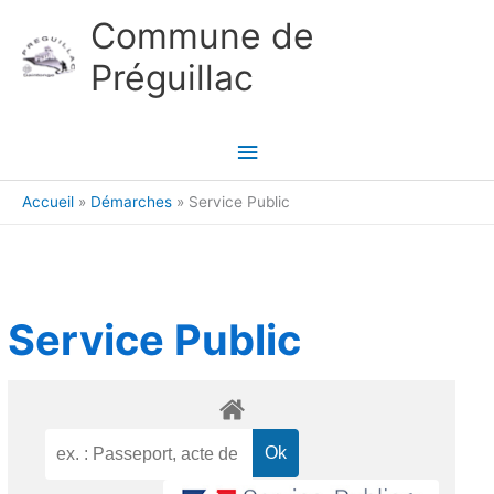
Aller au contenu
Aller au pied de page
Commune de
Préguillac
Menu
principal
Accueil
Démarches
Service Public
Service Public