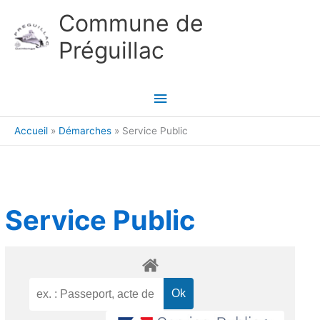
Aller au contenu
Aller au pied de page
Commune de
Préguillac
Menu
principal
Accueil
Démarches
Service Public
Service Public