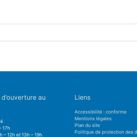
 d’ouverture au
Liens
Accessibilité : conforme
Mentions légales
mé
Plan du site
– 17h
Politique de protection des
h – 12h et 13h – 19h