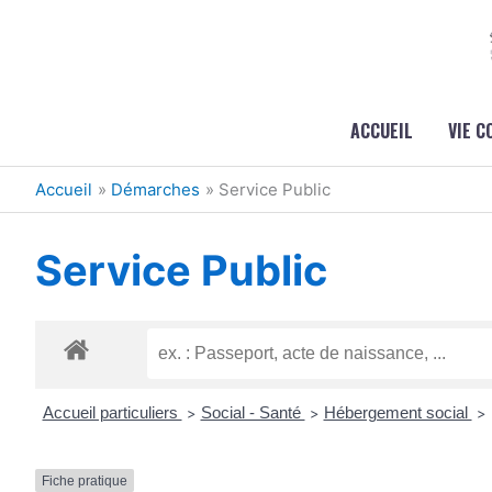
Aller au contenu
Aller au pied de page
ACCUEIL
VIE 
Accueil
Démarches
Service Public
Service Public
Accueil particuliers
Social - Santé
Hébergement social
>
>
>
Fiche pratique