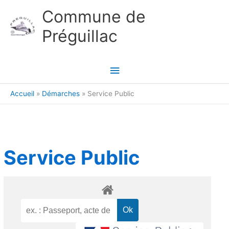
Aller au contenu
Aller au pied de page
Commune de
Préguillac
Menu
principal
Accueil
Démarches
Service Public
Service Public