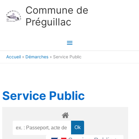
Aller au contenu
Aller au pied de page
Commune de
Préguillac
Menu
principal
Accueil
Démarches
Service Public
Service Public