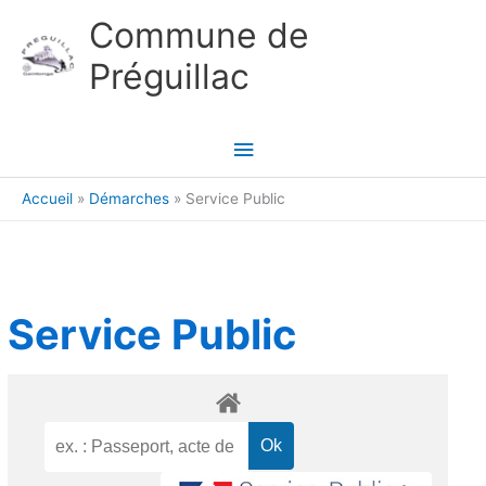
Aller au contenu
Aller au pied de page
Commune de
Préguillac
Menu
principal
Accueil
Démarches
Service Public
Service Public