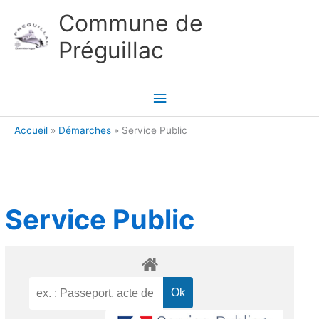
Aller au contenu
Aller au pied de page
Commune de
Préguillac
Menu
principal
Accueil
Démarches
Service Public
Service Public