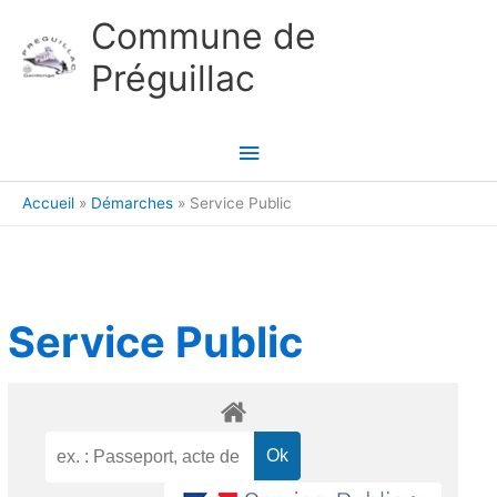
Aller au contenu
Aller au pied de page
Commune de
Préguillac
Menu
principal
Accueil
Démarches
Service Public
Service Public