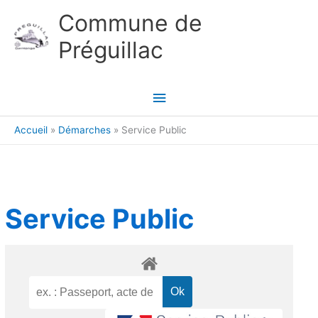
Aller au contenu
Aller au pied de page
Commune de
Préguillac
Menu
principal
Accueil
Démarches
Service Public
Service Public