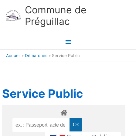
Aller au contenu
Aller au pied de page
Commune de
Préguillac
Menu
principal
Accueil
Démarches
Service Public
Service Public