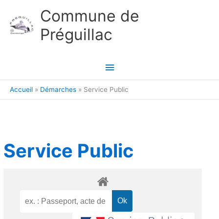
Aller au contenu
Aller au pied de page
Commune de
Préguillac
Menu
principal
Accueil
Démarches
Service Public
Service Public