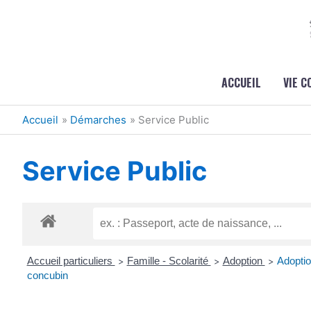
Aller au contenu
Aller au pied de page
ACCUEIL
VIE 
Accueil
Démarches
Service Public
Service Public
Accueil particuliers
Famille - Scolarité
Adoption
Adoptio
>
>
>
concubin