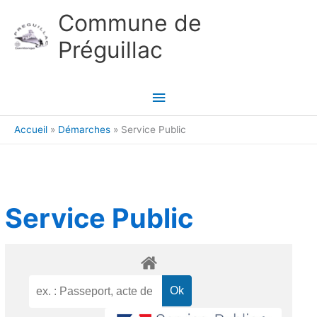
Aller au contenu
Aller au pied de page
Commune de
Préguillac
Menu
principal
Accueil
Démarches
Service Public
Service Public