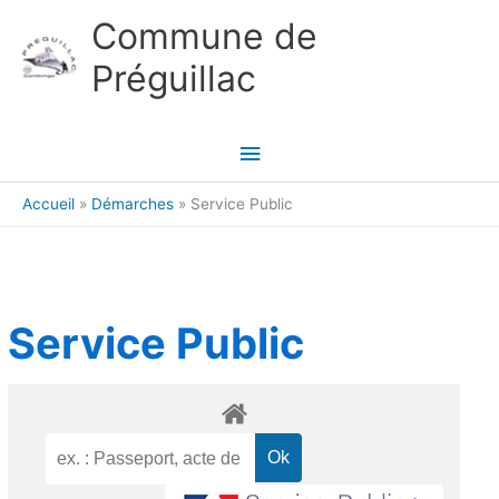
Aller au contenu
Aller au pied de page
Commune de
Préguillac
Menu
principal
Accueil
Démarches
Service Public
Service Public