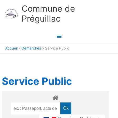
Aller au contenu
Aller au pied de page
Commune de
Préguillac
Menu
principal
Accueil
Démarches
Service Public
Service Public