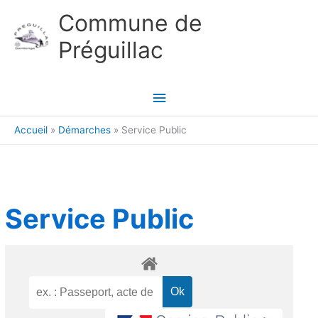
Aller au contenu
Aller au pied de page
Commune de
Préguillac
Menu
principal
Accueil
Démarches
Service Public
Service Public