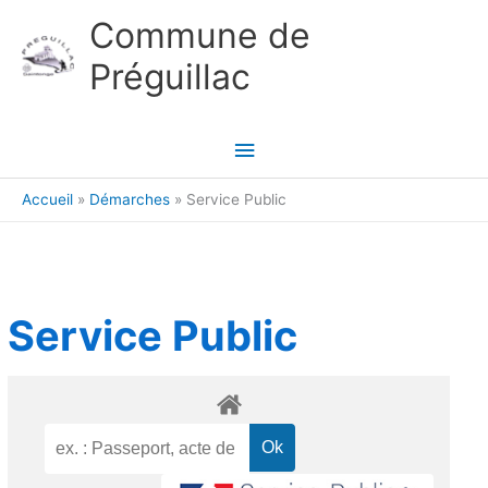
Aller au contenu
Aller au pied de page
Commune de
Préguillac
Menu
principal
Accueil
Démarches
Service Public
Service Public