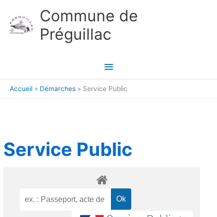
Aller au contenu
Aller au pied de page
Commune de
Préguillac
Menu
principal
Accueil
Démarches
Service Public
Service Public