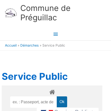
Aller au contenu
Aller au pied de page
Commune de
Préguillac
Menu
principal
Accueil
Démarches
Service Public
Service Public