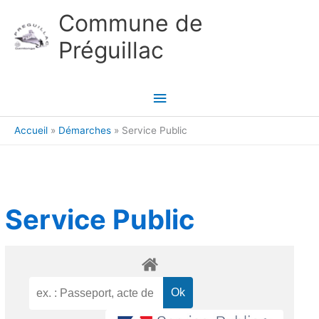
Aller au contenu
Aller au pied de page
Commune de
Préguillac
Menu
principal
Accueil
Démarches
Service Public
Service Public