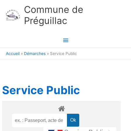
Aller au contenu
Aller au pied de page
Commune de
Préguillac
Menu
principal
Accueil
Démarches
Service Public
Service Public